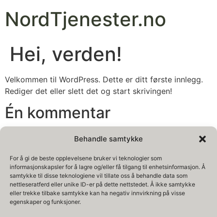
NordTjenester.no
Hei, verden!
Velkommen til WordPress. Dette er ditt første innlegg.
Rediger det eller slett det og start skrivingen!
Én kommentar
Behandle samtykke
25. juni 2024, kl. 07:22
En WordPress-kommentator
sier:
For å gi de beste opplevelsene bruker vi teknologier som
informasjonskapsler for å lagre og/eller få tilgang til enhetsinformasjon. Å
samtykke til disse teknologiene vil tillate oss å behandle data som
Hei, dette er en kommentar.
nettleseratferd eller unike ID-er på dette nettstedet. Å ikke samtykke
For å starte med moderering, redigering og sletting av
eller trekke tilbake samtykke kan ha negativ innvirkning på visse
kommentarer, gå til Kommentar-skjermen i kontrollpanelet.
egenskaper og funksjoner.
Kommentator-avatarer kommer fra
Gravatar
.