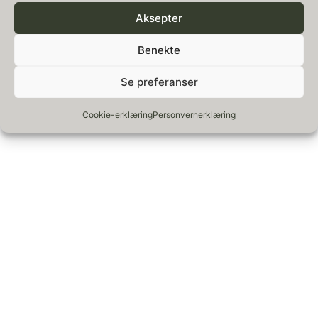
Aksepter
All rights reserved
Benekte
Se preferanser
Cookie-erklæring
Personvernerklæring